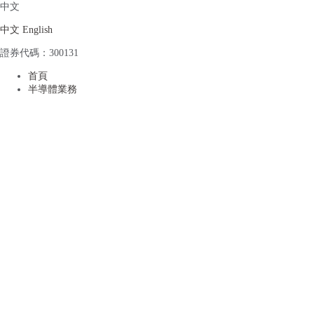
中文
中文
English
證券代碼：300131
麻豆视频在线-玉足女爽爽91-亚洲
首頁
半導體業務
天堂av网-日韩在线网址-天天插天
天狠天天透-国产中文字幕一区-国
产成人精品自拍-午夜久久影院-暖
暖免费观看日本版-91官网在线观
看-日韩欧美自拍偷拍-精品久久影
视-免费精品一区二区-一卡二卡国
产-成年人视频大全