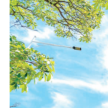
了解更多
工藝平臺
公司成立于2001年，并于2010年在深圳證券交易所創業板上市
（股票簡稱：英唐智控，股票代碼：300131），公司總部位于深
圳市寶安區海納百川總部大廈，主要從事電子元器件分銷、芯片
研發、設計及制造等業務，在全球四個國家或地區設立有22個分
公司或子公司，是中國領先的半導體元器件綜合解決方案供應商
之一。公司的發展歷程：2015年前主要從事智能控制器、智能家
居等產品的研發、生產及銷售。2015年公司先后完成并購華商
龍、海威思、柏健等從事電子元器件分銷的核心企業成...