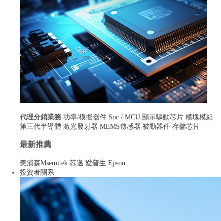
代理分銷業務
功率/模擬器件
Soc / MCU
顯示驅動芯片
模塊模組
第三代半導體
激光發射器
MEMS傳感器
被動器件
存儲芯片
最新推薦
半導體設計
美浦森Msemitek
芯邁
愛普生 Epson
第三代半導體
投資者關系