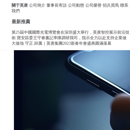
關于英唐
公司簡介
董事長寄語
公司動態
公司榮譽
招兵買馬
聯系
我們
最新推薦
第25屆中國國際光電博覽會在深圳盛大舉行，英唐智控展示前沿技
術
寶安區委王守睿書記率隊調研我司，指示全力以赴支持企業做
大做強
守正.踔厲｜英唐集團2023新春年會盛典圓滿落幕