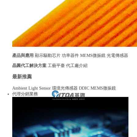
產品與應用
顯示驅動芯片
功率器件
MEMS微振鏡
光電傳感器
晶圓代工解決方案
工藝平臺
代工廠介紹
最新推薦
Ambient Light Sensor 環境光傳感器
DDIC
MEMS微振鏡
代理分銷業務
功率 / 模擬器件
模塊模組