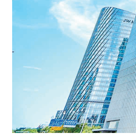
代工廠介紹
公司成立于2001年，并于2010年在深圳證券交易所創業板上市
（股票簡稱：英唐智控，股票代碼：300131），公司總部位于深
圳市寶安區海納百川總部大廈，主要從事電子元器件分銷、芯片
研發、設計及制造等業務，在全球四個國家或地區設立有22個分
公司或子公司，是中國領先的半導體元器件綜合解決方案供應商
之一。公司的發展歷程：2015年前主要從事智能控制器、智能家
居等產品的研發、生產及銷售。2015年公司先后完成并購華商
龍、海威思、柏健等從事電子元器件分銷的核心企業成...