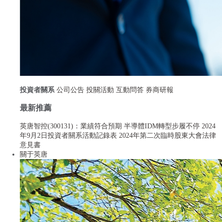
投資者關系
公司公告
投關活動
互動問答
券商研報
About Us
誠信、專注、創新、共贏
最新推薦
公司成立于2001年，并于2010年在深圳證券交易所創業板上市（股票
簡稱：英唐智控，股票代碼：300131），公司總部位于深圳市寶安區
英唐智控(300131)：業績符合預期 半導體IDM轉型步履不停
2024
海納百川總部大廈，主要從事電子元器件分銷、芯片研發、設計及制
年9月2日投資者關系活動記錄表
2024年第二次臨時股東大會法律
造等業務，在全球四個國家或地區設立有22個分公司或子公司，是中
意見書
國領先的半導體元器件綜合解決方案供應商之一。
關于英唐
了解更多
公司簡介
董事長寄語
公司動態
Wafer foundry solution
晶圓代工解決方案