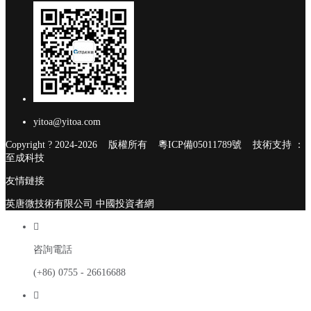
yitoa@yitoa.com
Copyright ? 2024-2026 版權所有
粵ICP備05011789號
技術支持 ：
至成科技
友情鏈接
英唐微技術有限公司
中國投資者網

咨詢電話
(+86) 0755 - 26616688
